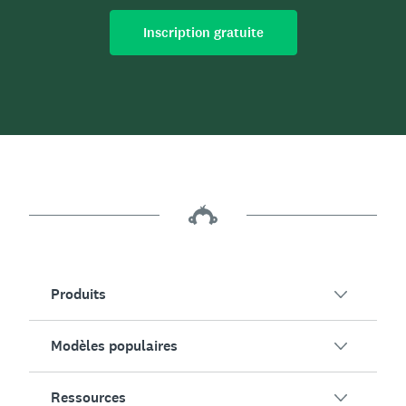
Inscription gratuite
Produits
Modèles populaires
Vue globale de SurveyMonkey
Sondages
Ressources