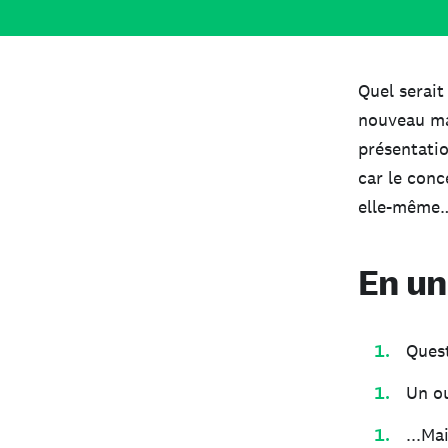
Quel serait
nouveau mai
présentatio
car le conc
elle-même… 
En un
Quest
Un ou
...Ma