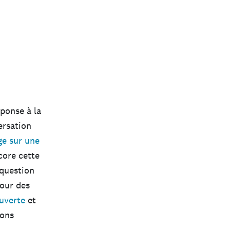
ponse à la
ersation
e sur une
ore cette
 question
pour des
uverte
et
ions