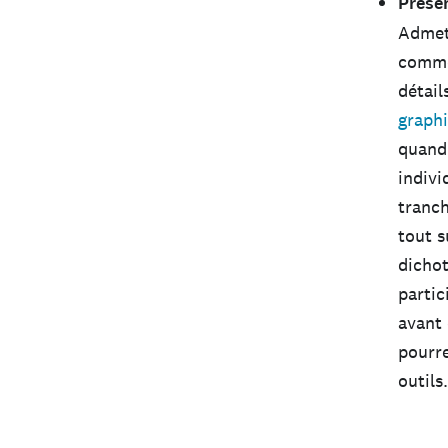
Prése
Admett
commen
détai
graph
quand 
indivi
tranch
tout s
dicho
partic
avant 
pourre
outils