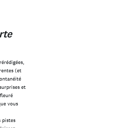
rte
rérédigées,
rentes (et
pontanéité
surprises et
fleuré
que vous
 pistes