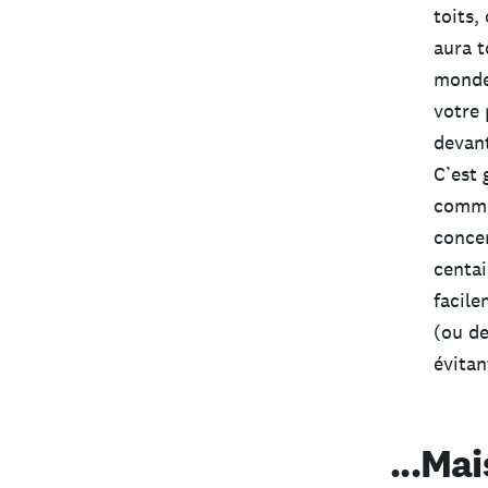
toits,
aura t
monde 
votre 
devant
C’est 
commen
concer
centai
facile
(ou de
évitan
...Ma