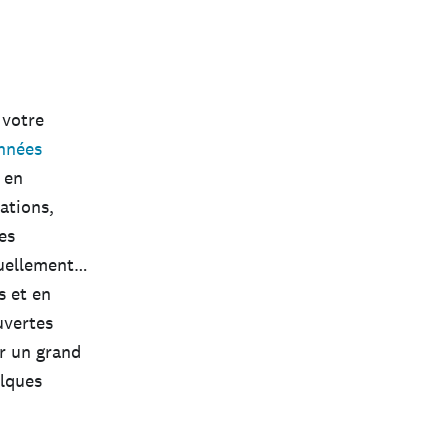
 votre
nnées
 en
ations,
es
duellement…
 et en
uvertes
ur un grand
elques