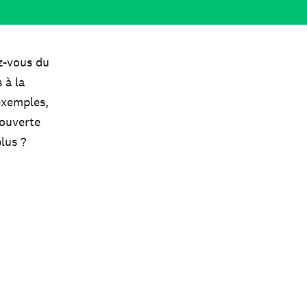
z-vous du
 à la
exemples,
 ouverte
lus ?