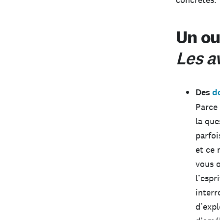
Un ou
L
es a
Des
d
Parce 
la que
parfoi
et ce 
vous o
l’esp
interr
d’expl