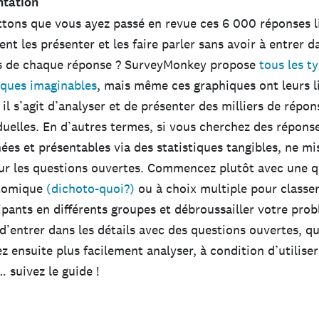
ntation
ons que vous ayez passé en revue ces 6 000 réponses l
t les présenter et les faire parler sans avoir à entrer d
ls de chaque réponse ? SurveyMonkey propose
tous les t
iques imaginables
, mais même ces graphiques ont leurs l
il s’agit d’analyser et de présenter des milliers de répon
duelles. En d’autres termes, si vous cherchez des répons
ées et présentables via des statistiques tangibles, ne mi
ur les questions ouvertes. Commencez plutôt avec une q
tomique
(dichoto-quoi?)
ou à choix multiple pour classe
ipants en différents groupes et débroussailler votre pro
d’entrer dans les détails avec des questions ouvertes, q
z ensuite plus facilement analyser, à condition d’utiliser
… suivez le guide !