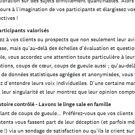
ioration sur des sujets difficilement quantifiables. Alors 
cours à l’imagination de vos participants et élargissez vo
ctives !
rticipants valorisés
z à vos clients ou prospects que non seulement leur av
sse, mais qu’au-delà des échelles d’évaluation et questio
le, vous accordez une attention toute particulière à leur
tions, coups de cœur, coups de gueule aussi ; qu'au-del
de données statistiques agrégées et anonymisées, vous
z d’entendre leurs voix individuelles. D’une certaine ma
z leur singularité et leur montrez que leur opinion comp
toire contrôlé - Lavons le linge sale en famille
lant de coups de gueule… Préférez-vous que vos clients
ents vous fassent part de leur déception (et parfois m
e !) via un sondage de satisfaction ou qu’ils le crient sur