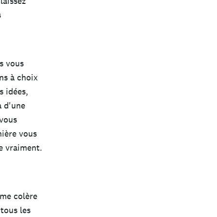
laissez
s
is vous
ns à choix
s idées,
à d'une
 vous
nière vous
te vraiment.
ême colère
 tous les