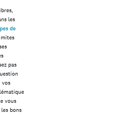
ibres,
ans les
ypes de
imites
ses
es
sez pas
uestion
r vos
blématique
ue vous
 les bons