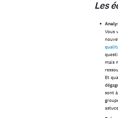
Les éc
Analy
Vous v
nouvel
qualit
questi
mais m
resso
Et qu
dégage
sont à
groupe
astuce