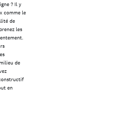
gne ? Il y
eux comme le
lité de
prenez les
tentement.
urs
es
milieu de
vez
constructif
out en