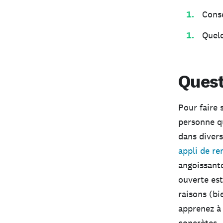
Conse
Quel
Quest
Pour faire 
personne qu
dans divers
appli de re
angoissante
ouverte est
raisons (bi
apprenez à 
concrètes.