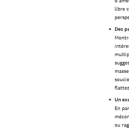
d’amél
libre 
perspe
Des pa
Montre
intére
multip
sugges
masse 
soucie
flatte
Un exu
En par
mécont
ou rag