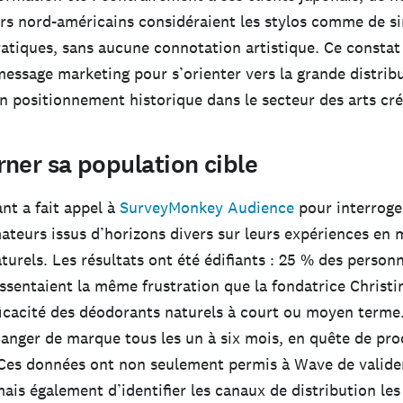
 nord-américains considéraient les stylos comme de s
atiques, sans aucune connotation artistique. Ce constat 
message marketing pour s’orienter vers la grande distrib
 positionnement historique dans le secteur des arts créa
ner sa population cible
t a fait appel à
SurveyMonkey Audience
pour interroge
eurs issus d’horizons divers sur leurs expériences en 
urels. Les résultats ont été édifiants : 25 % des person
essentaient la même frustration que la fondatrice Christ
fficacité des déodorants naturels à court ou moyen terme
hanger de marque tous les un à six mois, en quête de pro
Ces données ont non seulement permis à Wave de valide
is également d’identifier les canaux de distribution les