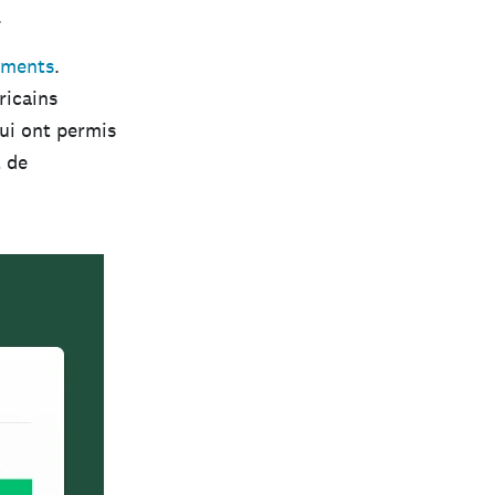
.
tements
.
ricains
qui ont permis
t de