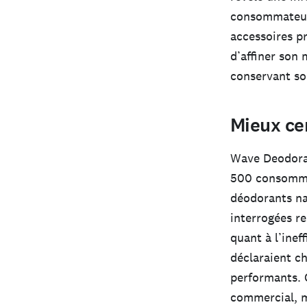
consommateurs
accessoires pr
d’affiner son 
conservant son
Mieux cer
Wave Deodoran
500 consommat
déodorants nat
interrogées r
quant à l’ine
déclaraient c
performants. 
commercial, ma