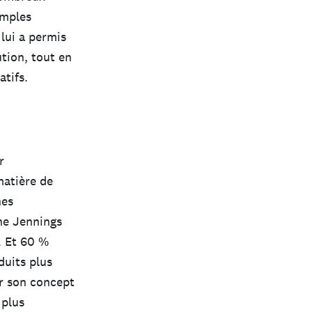
imples
lui a permis
ution, tout en
tifs.
r
matière de
nes
ine Jennings
. Et 60 %
duits plus
r son concept
 plus