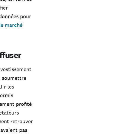
fier
 données pour
de marché
ffuser
investissement
u soumettre
lir les
permis
lement profité
ctateurs
ssent retrouver
’avaient pas