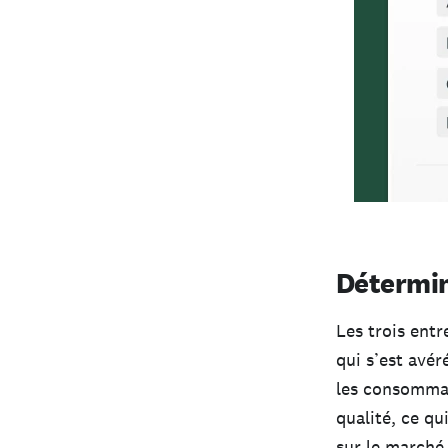
Détermin
Les trois entr
qui s’est avé
les consommat
qualité, ce q
sur le marché