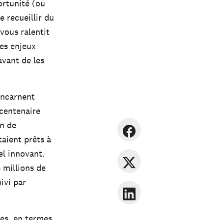
ortunité (ou
 recueillir du
vous ralentit
les enjeux
avant de les
incarnent
 centenaire
on de
aient prêts à
el innovant.
 millions de
ivi par
des, en termes