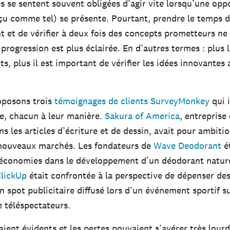
s se sentent souvent obligées d’agir vite lorsqu’une opp
çu comme tel) se présente. Pourtant, prendre le temps de
t et de vérifier à deux fois des concepts prometteurs ne 
 progression est plus éclairée. En d’autres termes : plus 
s, plus il est important de vérifier les idées innovantes 
oposons trois
témoignages de clients SurveyMonkey
qui 
e, chacun à leur manière.
Sakura of America
, entreprise
ns les articles d’écriture et de dessin, avait pour ambiti
nouveaux marchés. Les fondateurs de
Wave Deodorant
ét
s économies dans le développement d’un déodorant natur
lickUp
était confrontée à la perspective de dépenser des
n spot publicitaire diffusé lors d’un événement sportif su
e téléspectateurs.
aient évidents et les pertes pouvaient s’avérer très lour