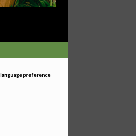
ration of
r language preference