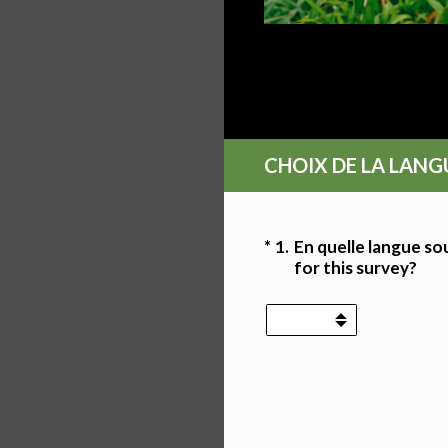
Inscription nouv
new main farms
CHOIX DE LA LAN
(Obligatoire)
*
1
.
En quelle langue so
for this survey?