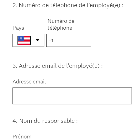
2
.
Numéro de téléphone de l’employé(e) :
Question
Title
Numéro de
Pays
téléphone
3
.
Adresse email de l’employé(e) :
Question
Title
Adresse email
4
.
Nom du responsable :
Question
Title
Prénom