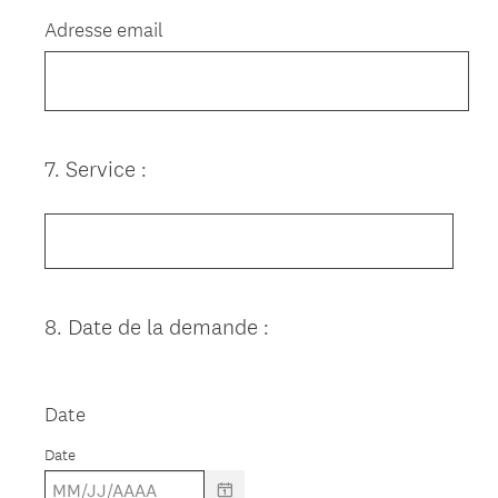
Title
Adresse email
7
.
Service :
Question
Title
8
.
Date de la demande :
Question
Title
Date
Date