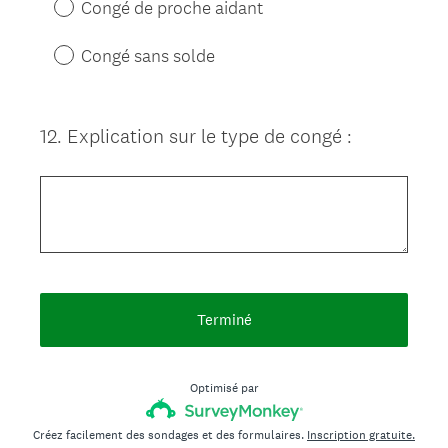
Congé de proche aidant
Congé sans solde
12
.
Explication sur le type de congé :
Question
Title
Terminé
Optimisé par
Créez facilement des sondages et des formulaires.
Inscription gratuite.