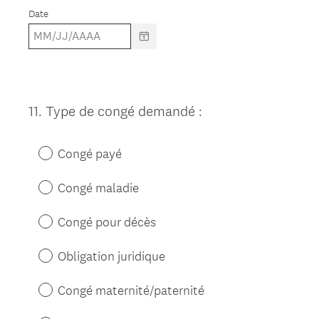
Date
11
.
Type de congé demandé :
Question
Title
Congé payé
Congé maladie
Congé pour décès
Obligation juridique
Congé maternité/paternité