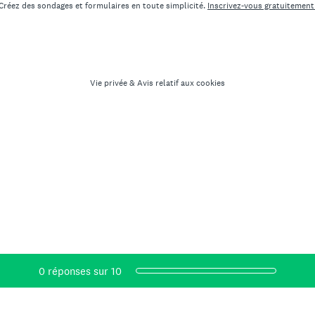
Créez des sondages et formulaires en toute simplicité.
Inscrivez-vous gratuitement
Vie privée
&
Avis relatif aux cookies
Progression actuelle,
0 réponses sur 10