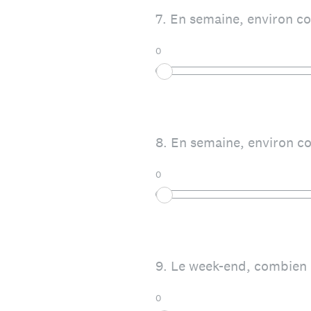
7
.
En semaine, environ co
0
8
.
En semaine, environ co
0
9
.
Le week-end, combien d
0