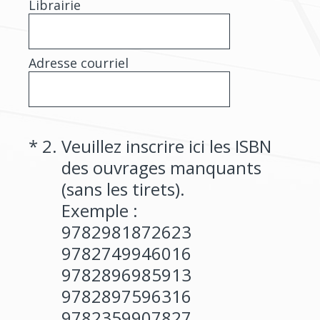
Librairie
Adresse courriel
(Obligatoire)
*
2
.
Veuillez inscrire ici les ISBN
des ouvrages manquants
(sans les tirets).
Exemple :
9782981872623
9782749946016
9782896985913
9782897596316
9782359907827