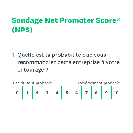
Sondage Net Promoter Score®
(NPS)
Sur une échelle de 0 à 10,
1
.
Quelle est la probabilité que vous
recommandiez cette entreprise à votre
entourage ?
0 pour Pas du tout probable, 10 pour Extr
Pas du tout probable
Extrêmement probable
0
1
2
3
4
5
6
7
8
9
10