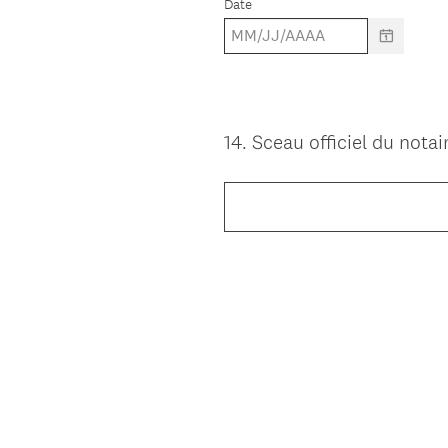
Date
14
.
Sceau officiel du notair
Question
Title