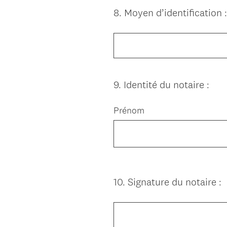
8
.
Moyen d’identification :
Question
Title
9
.
Identité du notaire :
Question
Title
Prénom
10
.
Signature du notaire :
Question
Title