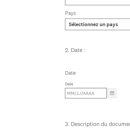
Pays
2
.
Date :
Question
Title
Date
Date
3
.
Description du documen
Question