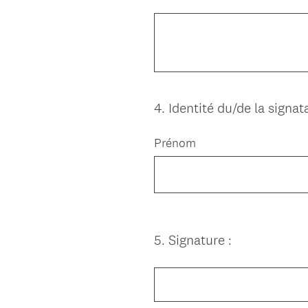
Title
4
.
Identité du/de la signata
Question
Title
Prénom
5
.
Signature :
Question
Title