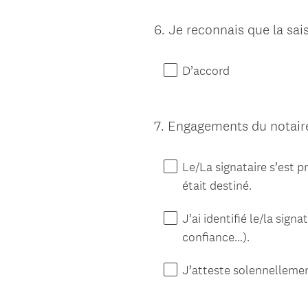
6
.
Je reconnais que la sai
Question
Title
D’accord
7
.
Engagements du notaire
Question
Title
Le/La signataire s’est p
était destiné.
J’ai identifié le/la sign
confiance...).
J’atteste solennellement