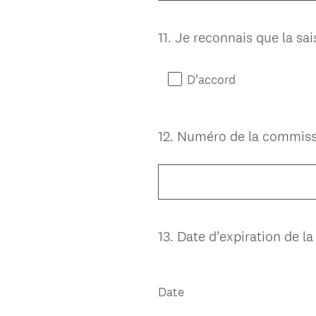
11
.
Je reconnais que la sai
Question
Title
D’accord
12
.
Numéro de la commissi
Question
Title
13
.
Date d’expiration de la
Question
Title
Date