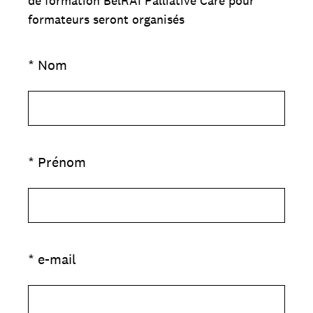
de formation BelRAI Palliative Care pour
formateurs seront organisés
(Obligatoire)
*
Nom
(Obligatoire)
*
Prénom
(Obligatoire)
*
e-mail