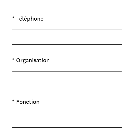
(Obligatoire)
*
Téléphone
(Obligatoire)
*
Organisation
(Obligatoire)
*
Fonction