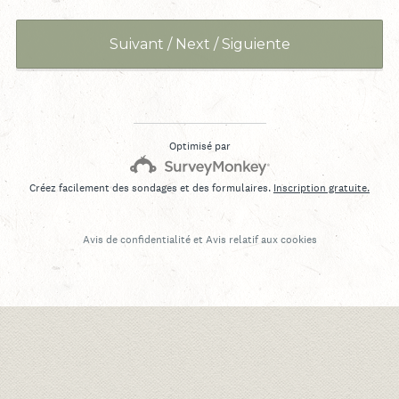
i
g
Suivant / Next / Siguiente
a
t
o
i
Optimisé par
r
e
Créez facilement des sondages et des formulaires.
Inscription gratuite.
)
Avis de confidentialité
et
Avis relatif aux cookies