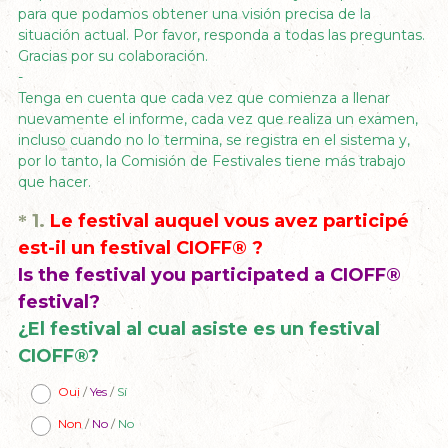
para que podamos obtener una visión precisa de la
situación actual. Por favor, responda a todas las preguntas.
Gracias por su colaboración.
-
Tenga en cuenta que cada vez que comienza a llenar
nuevamente el informe, cada vez que realiza un examen,
incluso cuando no lo termina, se registra en el sistema y,
por lo tanto, la Comisión de Festivales tiene más trabajo
que hacer.
Question
1
.
Le festival auquel vous avez participé
*
Title
est-il un festival CIOFF® ?
Is the festival you participated a CIOFF®
festival?
¿El festival al cual asiste es un festival
(
CIOFF®?
O
Oui
/
Yes
/
Sí
b
Non
/
No
/
No
l