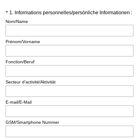
Question
*
1
.
Informations personnelles/persönliche Informationen :
(
Title
Nom/Name
O
b
Prénom/Vorname
l
i
g
Fonction/Beruf
a
t
o
Secteur d'activité/Aktivität
i
r
e
E-mail/E-Mail
)
GSM/Smartphone Nummer