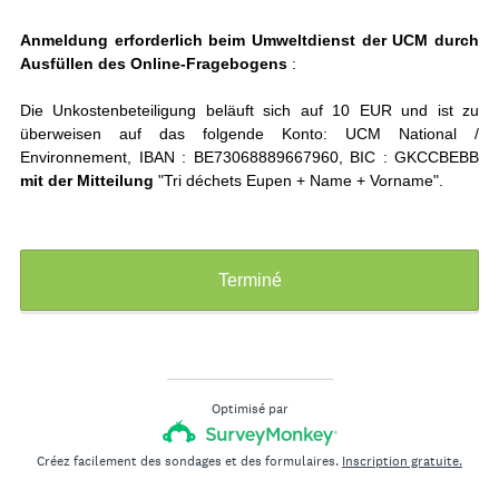
i
Anmeldung erforderlich beim Umweltdienst der UCM durch
g
Ausfüllen des Online-Fragebogens
:
a
t
Die Unkostenbeteiligung beläuft sich auf 10 EUR und ist zu
o
überweisen auf das folgende Konto: UCM National /
i
Environnement, IBAN : BE73068889667960, BIC : GKCCBEBB
mit der Mitteilung
"Tri déchets Eupen + Name + Vorname".
r
e
)
Terminé
Optimisé par
Créez facilement des sondages et des formulaires.
Inscription gratuite.