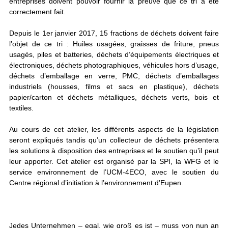
entreprises doivent pouvoir fournir la preuve que ce tri a été
correctement fait.
Depuis le 1er janvier 2017, 15 fractions de déchets doivent faire
l’objet de ce tri : Huiles usagées, graisses de friture, pneus
usagés, piles et batteries, déchets d’équipements électriques et
électroniques, déchets photographiques, véhicules hors d’usage,
déchets d’emballage en verre, PMC, déchets d’emballages
industriels (housses, films et sacs en plastique), déchets
papier/carton et déchets métalliques, déchets verts, bois et
textiles.
Au cours de cet atelier, les différents aspects de la législation
seront expliqués tandis qu’un collecteur de déchets présentera
les solutions à disposition des entreprises et le soutien qu’il peut
leur apporter. Cet atelier est organisé par la SPI, la WFG et le
service environnement de l’UCM-4ECO, avec le soutien du
Centre régional d’initiation à l’environnement d’Eupen.
Jedes Unternehmen – egal, wie groß es ist – muss von nun an