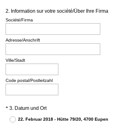
Question
2
.
Information sur votre société/Über Ihre Firma
Title
Société/Firma
Adresse/Anschrift
Ville/Stadt
Code postal/Postleitzahl
Question
*
3
.
Datum und Ort
(
Title
22. Februar 2018 - Hütte 79/20, 4700 Eupen
O
b
l