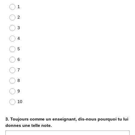
1
2
3
4
5
6
7
8
9
10
Question
3
.
Toujours comme un enseignant, dis-nous pourquoi tu lui
donnes une telle note.
Title