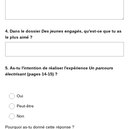
Question
4
.
Dans le dossier
Des jeunes engagés
, qu'est-ce que tu as
le plus aimé ?
Title
Question
5
.
As-tu l'intention de réaliser l'expérience
Un parcours
électrisant
(pages 14-15) ?
Title
Oui
Peut-être
Non
Pourquoi as-tu donné cette réponse ?