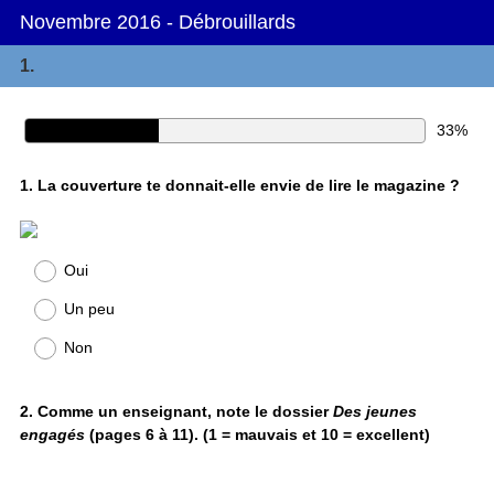
Novembre 2016 - Débrouillards
1.
33%
Question
1
.
La couverture te donnait-elle envie de lire le magazine ?
Title
Oui
Un peu
Non
Question
2
.
Comme un enseignant, note le dossier
Des jeunes
engagés
(pages 6 à 11). (1 = mauvais et 10 = excellent)
Title