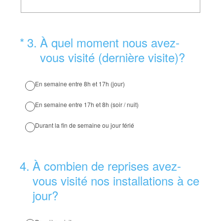
(Obligatoire)
*
3
.
À quel moment nous avez-
vous visité (dernière visite)?
En semaine entre 8h et 17h (jour)
En semaine entre 17h et 8h (soir / nuit)
Durant la fin de semaine ou jour férié
4
.
À combien de reprises avez-
vous visité nos installations à ce
jour?