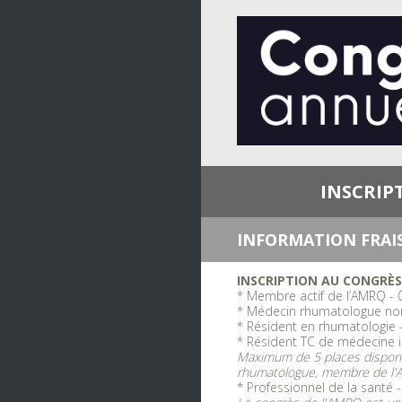
Passer
au
contenu
INSCRIP
INFORMATION FRAIS
INSCRIPTION AU CONGRÈS
* Membre actif de l’AMRQ - 0$
* Médecin rhumatologue no
* Résident en rhumatologie 
* Résident TC de médecine i
Maximum de 5 places disponibl
rhumatologue, membre de l
* Professionnel de la santé 