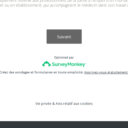
quement réservé aux professionnels de la santé à l'emploi d'un rhumat
 ou en établissement, qui accompagnent le médecin dans son travail c
Suivant
Optimisé par
Créez des sondages et formulaires en toute simplicité.
Inscrivez-vous gratuitement
Vie privée
&
Avis relatif aux cookies