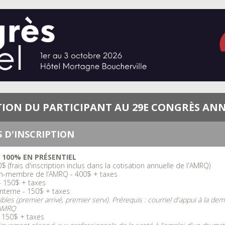
TION DU PARTICIPANT AU 29E CONGRÈS ANN
 D'INSCRIPTION
 100% EN PRÉSENTIEL
 (frais d'inscription inclus dans la cotisation annuelle de l'AMRQ)
n-membre de l’AMRQ - 400$ + taxes
- 150$ + taxes
nterne - 150$ + taxes
es (premier arrivé, premier servi). Prérequis : courriel d'appui à la dem
'AMRQ
- 150$ + taxes