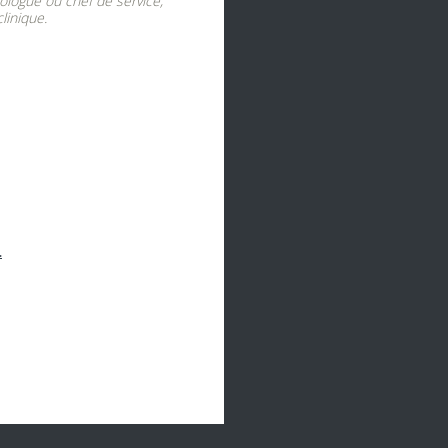
ologue ou chef de service,
linique.
.