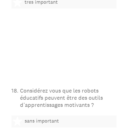
5 étoiles
tres important
18
.
Considérez vous que les robots
éducatifs peuvent être des outils
d’apprentissages motivants ?
1 étoile
sans important