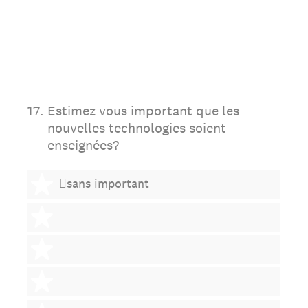
17
.
Estimez vous important que les
nouvelles technologies soient
enseignées?
1 étoile
sans important
2 étoiles
3 étoiles
4 étoiles