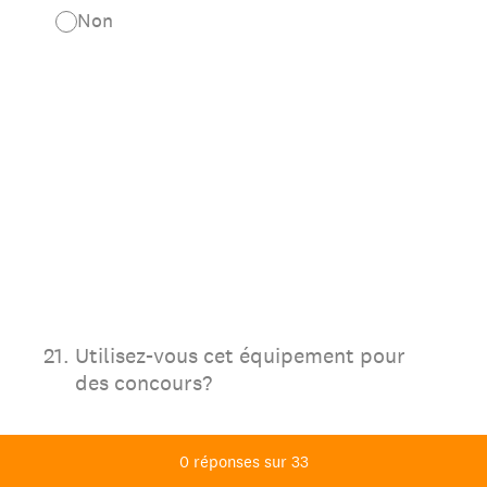
Non
21
.
Utilisez-vous cet équipement pour
des concours?
Yes
Progression actuelle,
0 réponses sur 33