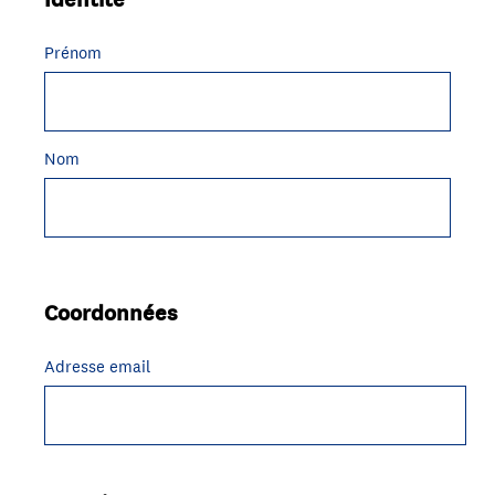
Title
Prénom
Nom
Coordonnées
Question
Title
Adresse email