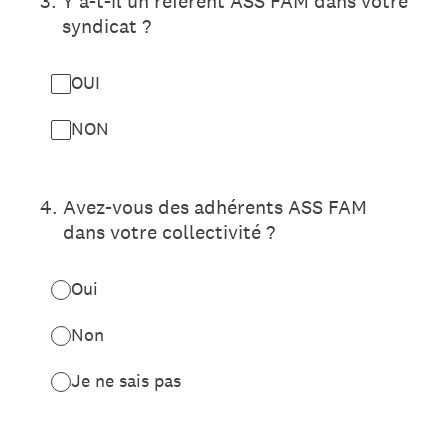
3
.
Y a-t-il un référent ASS FAM dans votre
syndicat ?
OUI
NON
4
.
Avez-vous des adhérents ASS FAM
dans votre collectivité ?
Oui
Non
Je ne sais pas