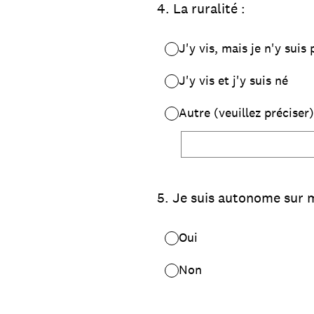
4
.
La ruralité :
J'y vis, mais je n'y suis
J'y vis et j'y suis né
Autre (veuillez préciser)
5
.
Je suis autonome sur 
Oui
Non