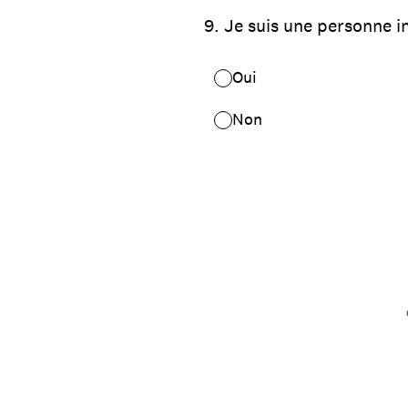
9
.
Je suis une personne in
Oui
Non