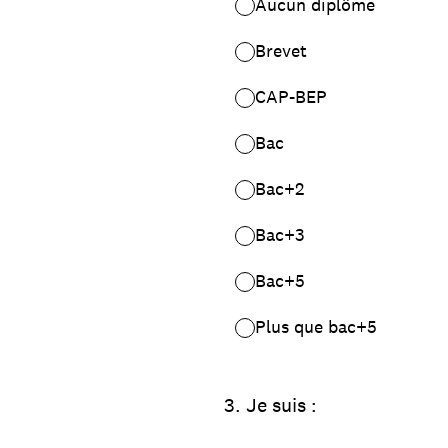
Aucun diplôme
Brevet
CAP-BEP
Bac
Bac+2
Bac+3
Bac+5
Plus que bac+5
3
.
Je suis :