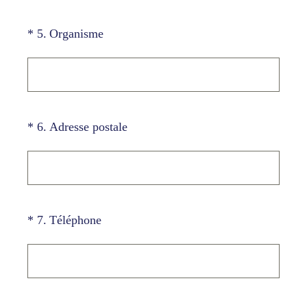
(Obligatoire)
*
5
.
Organisme
(Obligatoire)
*
6
.
Adresse postale
(Obligatoire)
*
7
.
Téléphone