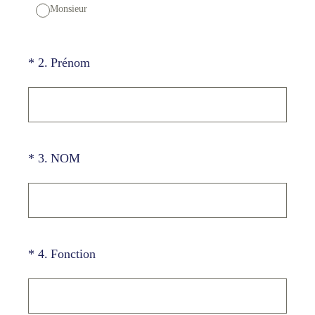
Monsieur
(Obligatoire)
*
2
.
Prénom
(Obligatoire)
*
3
.
NOM
(Obligatoire)
*
4
.
Fonction