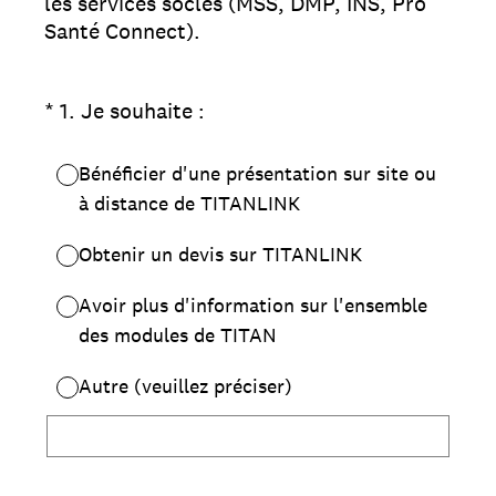
les services socles (MSS, DMP, INS, Pro
Santé Connect).
(Obligatoire)
*
1
.
Je souhaite :
Bénéficier d'une présentation sur site ou
à distance de TITANLINK
Obtenir un devis sur TITANLINK
Avoir plus d'information sur l'ensemble
des modules de TITAN
Autre (veuillez préciser)