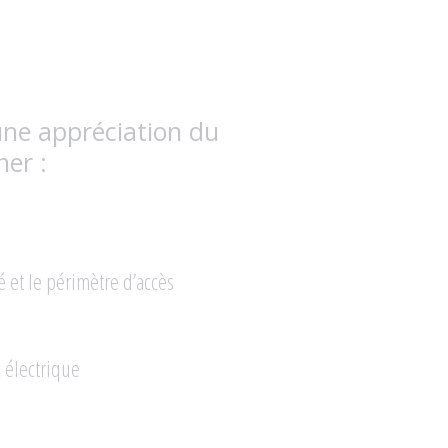
une appréciation du
ner :
é et le périmètre d’accès
c électrique