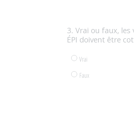
3
.
Vrai ou faux, les
Question
ÉPI doivent être cot
Title
Vrai
Faux