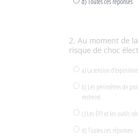
d) Toutes ces réponses
2
.
Au moment de la 
Question
risque de choc élect
Title
a) La tension d’exposition
b) Les périmètres de prot
restreint
c) Les ÉPI et les outils 
d) Toutes ces réponses