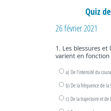
Quiz de 
26 février 2021
1
.
Les blessures et
Question
varient en fonction 
Title
a) De l’intensité du cour
b) De la fréquence de la s
c) De la trajectoire et de