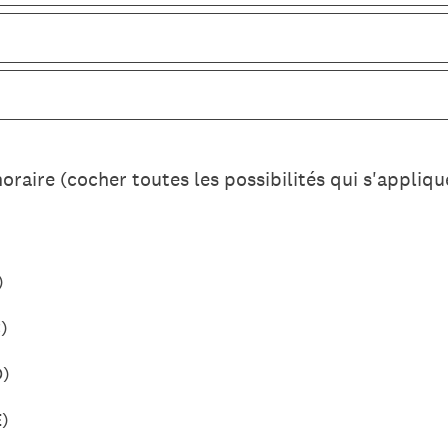
oraire (cocher toutes les possibilités qui s'appliqu
)
)
D)
E)