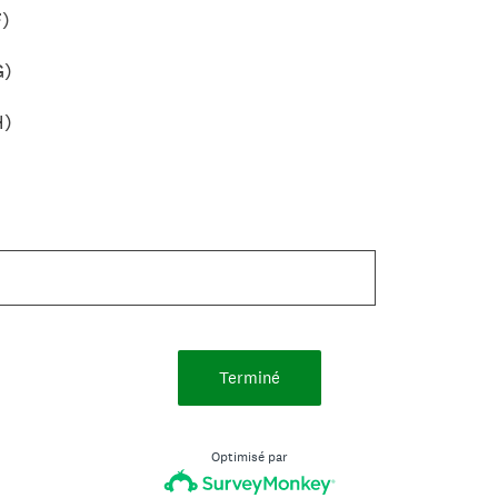
F)
G)
H)
Terminé
Optimisé par