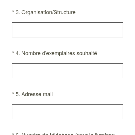
(Obligatoire)
*
3
.
Organisation/Structure
(Obligatoire)
*
4
.
Nombre d'exemplaires souhaité
(Obligatoire)
*
5
.
Adresse mail
(Obligatoire)
*
6
.
Numéro de téléphone (pour la livraison