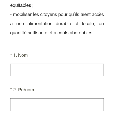
équitables ;
- mobiliser les citoyens pour qu’ils aient accès
à une alimentation durable et locale, en
quantité suffisante et à coûts abordables.
(Obligatoire)
*
1
.
Nom
(Obligatoire)
*
2
.
Prénom