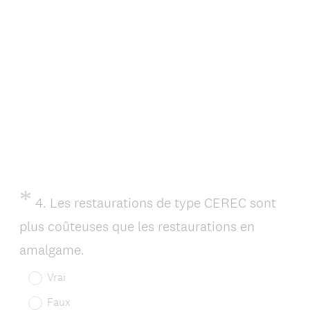
l
i
g
a
t
o
i
r
e
*
Question
4
.
Les restaurations de type CEREC sont
Title
)
plus coûteuses que les restaurations en
(
amalgame.
O
Vrai
b
Faux