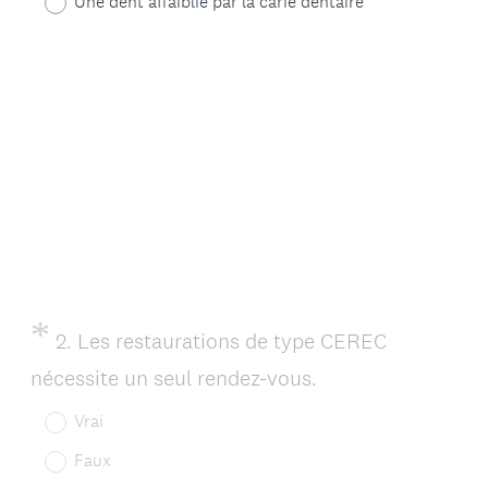
Une dent affaiblie par la carie dentaire
g
a
t
o
i
r
e
)
*
Question
2
.
Les restaurations de type CEREC
Title
(
nécessite un seul rendez-vous.
O
Vrai
b
Faux