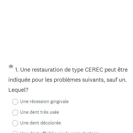
*
Question
1
.
Une restauration de type CEREC peut être
Title
indiquée pour les problèmes suivants, sauf un.
(
Lequel?
O
Une récession gingivale
b
Une dent très usée
l
Une dent décolorée
i