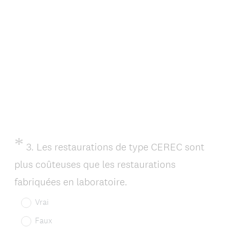
l
i
g
a
t
o
i
r
e
*
Question
3
.
Les restaurations de type CEREC sont
Title
)
plus coûteuses que les restaurations
(
fabriquées en laboratoire.
O
Vrai
b
Faux