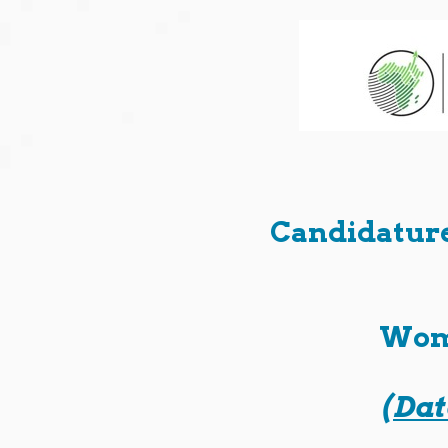
Passer
au
contenu
Candidature
Wome
(Dat