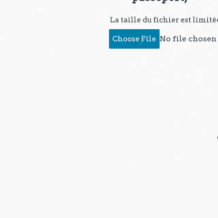
La taille du fichier est limit
No file chosen
Choose File