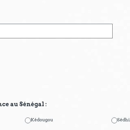
ce au Sénégal :
Kédougou
Sédh