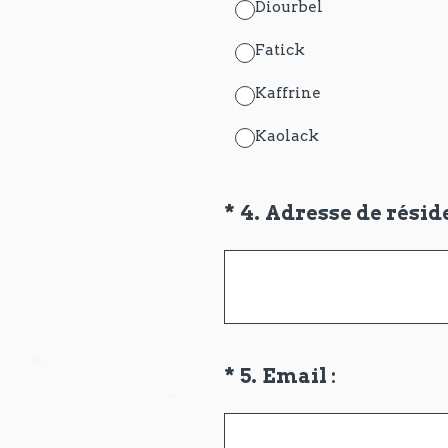
Diourbel
Fatick
Kaffrine
Kaolack
(Obligatoire)
*
4
.
Adresse de résid
(Obligatoire)
*
5
.
Email :