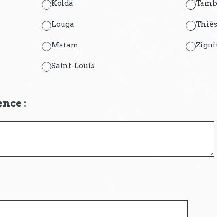
Kolda
Tamb
Louga
Thiè
Matam
Zigui
Saint-Louis
ence :