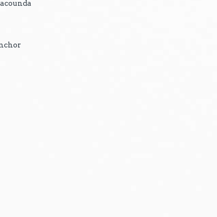
acounda
s
nchor