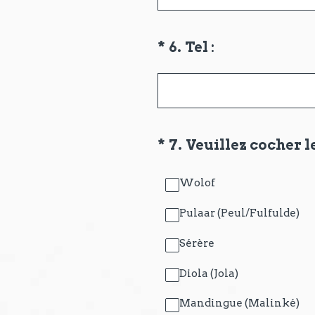
(Obligatoire)
*
6
.
Tel :
(Obligatoire)
*
7
.
Veuillez cocher l
Wolof
Pulaar (Peul/Fulfulde)
Sérère
Diola (Jola)
Mandingue (Malinké)