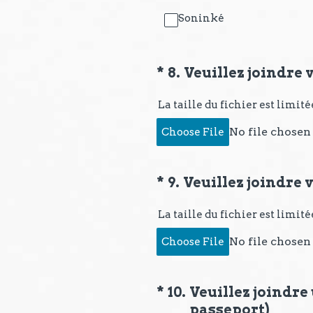
Soninké
(Obligatoire)
*
8
.
Veuillez joindre 
La taille du fichier est limit
No file chosen
Choose File
(Obligatoire)
*
9
.
Veuillez joindre 
La taille du fichier est limit
No file chosen
Choose File
(Obligatoire)
*
10
.
Veuillez joindre 
passeport)