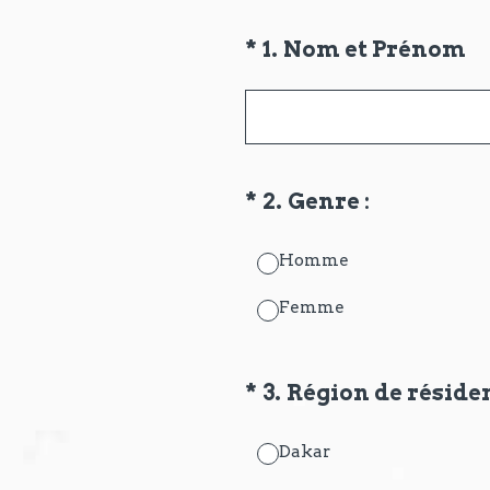
(Obligatoire)
*
1
.
Nom et Prénom
(Obligatoire)
*
2
.
Genre :
Homme
Femme
(Obligatoire)
*
3
.
Région de résiden
Dakar