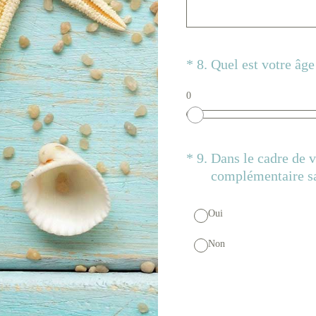
(Obligatoire)
*
8
.
Quel est votre âge
0
(Obligatoire)
*
9
.
Dans le cadre de v
complémentaire sa
Oui
Non