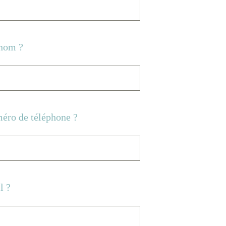
énom ?
méro de téléphone ?
l ?