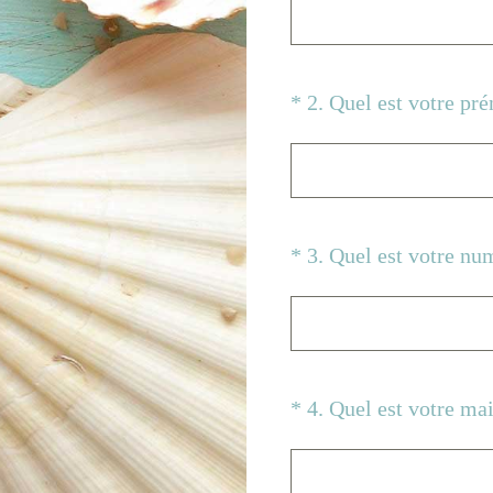
(Obligatoire)
*
2
.
Quel est votre pr
(Obligatoire)
*
3
.
Quel est votre nu
(Obligatoire)
*
4
.
Quel est votre mai