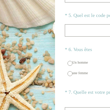
(Obligatoire)
*
5
.
Quel est le code p
(Obligatoire)
*
6
.
Vous êtes
Un homme
une femme
(Obligatoire)
*
7
.
Quelle est votre p