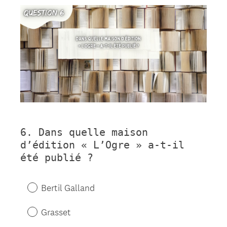
Title
6
.
Dans quelle maison
Question
d’édition « L’Ogre » a-t-il
Title
été publié ?
Bertil Galland
Grasset