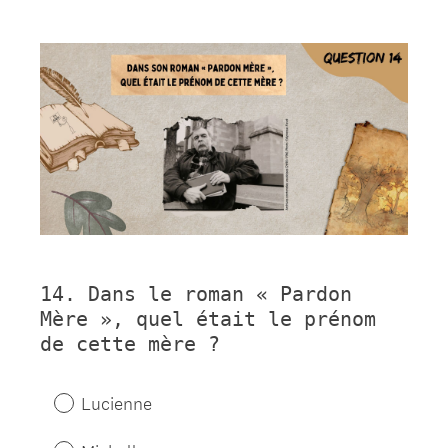
Question
Title
14
.
Dans le roman « Pardon
Question
Mère », quel était le prénom
Title
de cette mère ?
Lucienne