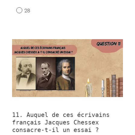
28
Question
Title
11
.
Auquel de ces écrivains
Question
français Jacques Chessex
Title
consacre-t-il un essai ?