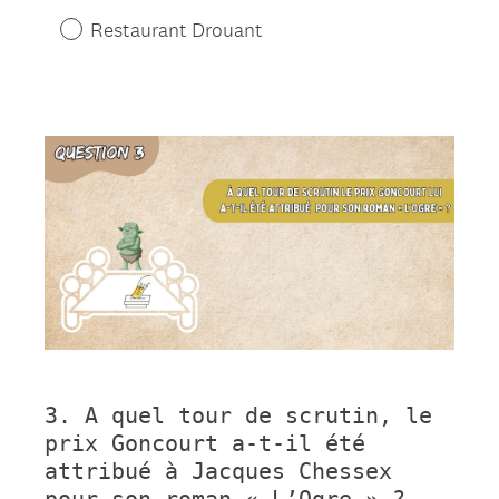
Restaurant Drouant
Question
Title
3
.
A quel tour de scrutin, le
Question
prix Goncourt a-t-il été
Title
attribué à Jacques Chessex
pour son roman « L’Ogre » ?