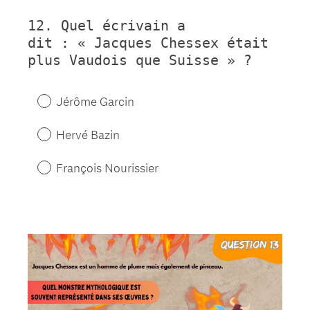
12
.
Quel écrivain a
Question
dit : « Jacques Chessex était
Title
plus Vaudois que Suisse » ?
Jérôme Garcin
Hervé Bazin
François Nourissier
Question
Title