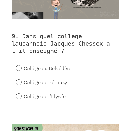
9
.
Dans quel collège
Question
lausannois Jacques Chessex a-
Title
t-il enseigné ?
Collège du Belvédère
Collège de Béthusy
Collège de l’Elysée
Question
Title