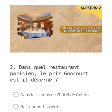
Question
Title
2
.
Dans quel restaurant
Question
parisien, le prix Goncourt
Title
est-il décerné ?
Dans les salons de l’hôtel de Crillon
Restaurant Lasserre