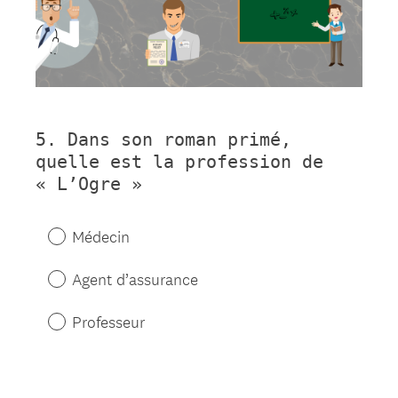
5
.
Dans son roman primé,
Question
quelle est la profession de
Title
« L’Ogre »
Médecin
Agent d’assurance
Professeur
Question