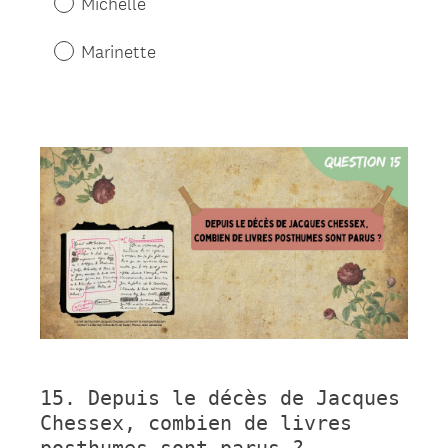
Michelle
Marinette
Question
Title
15
.
Depuis le décès de Jacques
Question
Chessex, combien de livres
Title
posthumes sont parus ?