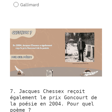
Gallimard
Question
Title
7
.
Jacques Chessex reçoit
Question
également le prix Goncourt de
Title
la poésie en 2004. Pour quel
poème ?