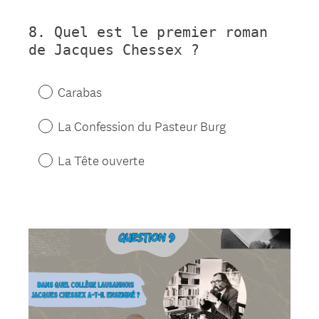
8
.
Quel est le premier roman
Question
de Jacques Chessex ?
Title
Carabas
La Confession du Pasteur Burg
La Tête ouverte
Question
Title