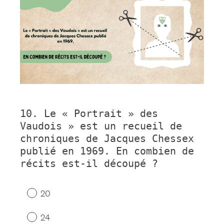
10
.
Le « Portrait » des
Question
Vaudois » est un recueil de
Title
chroniques de Jacques Chessex
publié en 1969. En combien de
récits est-il découpé ?
20
24