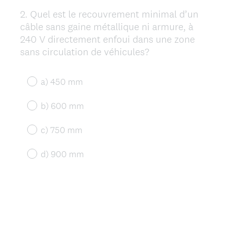
2
.
Quel est le recouvrement minimal d’un
Question
câble sans gaine métallique ni armure, à
Title
240 V directement enfoui dans une zone
sans circulation de véhicules?
a) 450 mm
b) 600 mm
c) 750 mm
d) 900 mm