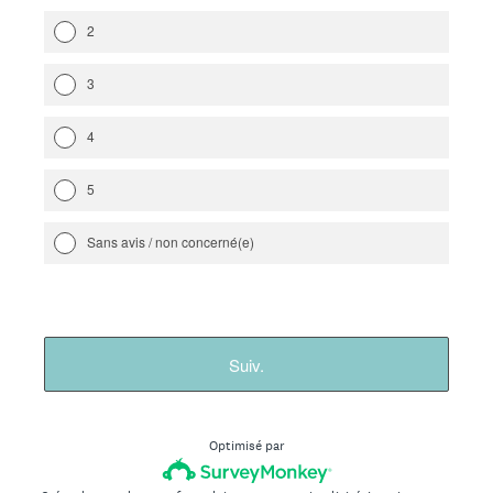
2
3
4
5
Sans avis / non concerné(e)
Suiv.
Optimisé par