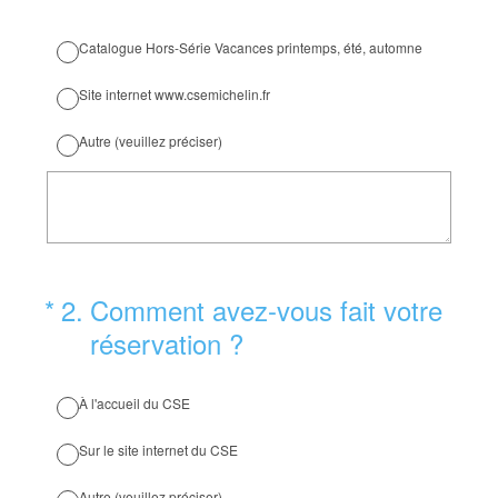
Catalogue Hors-Série Vacances printemps, été, automne
Site internet www.csemichelin.fr
Autre (veuillez préciser)
(Obligatoire)
*
2
.
Comment avez-vous fait votre
réservation ?
À l'accueil du CSE
Sur le site internet du CSE
Autre (veuillez préciser)