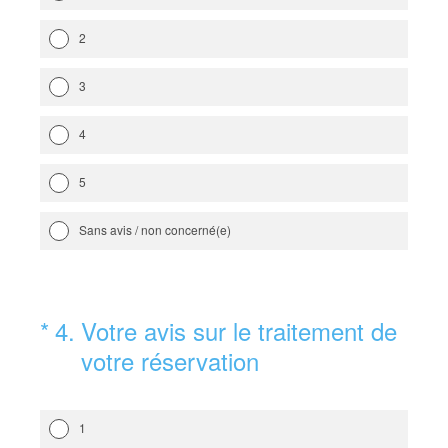
2
3
4
5
Sans avis / non concerné(e)
(Obligatoire)
*
4
.
Votre avis sur le traitement de
votre réservation
1