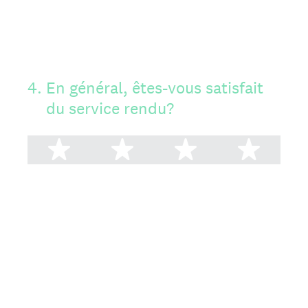
4
.
En général, êtes-vous satisfait
du service rendu?
1 étoile
2 étoiles
3 étoiles
4 ét