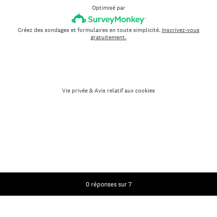
Optimisé par
Créez des sondages et formulaires en toute simplicité.
Inscrivez-vous
gratuitement.
Vie privée
&
Avis relatif aux cookies
Progression actuelle,
0 réponses sur 7