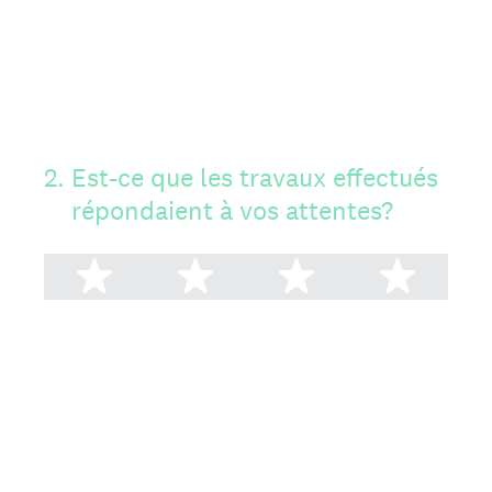
2
.
Est-ce que les travaux effectués
répondaient à vos attentes?
1 étoile
2 étoiles
3 étoiles
4 ét