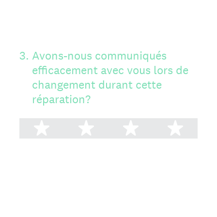
3
.
Avons-nous communiqués
efficacement avec vous lors de
changement durant cette
réparation?
1 étoile
2 étoiles
3 étoiles
4 ét