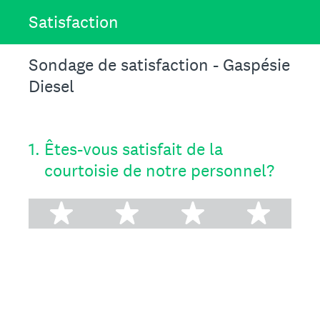
Satisfaction
Sondage de satisfaction - Gaspésie
Diesel
1
.
Êtes-vous satisfait de la
courtoisie de notre personnel?
1 étoile
2 étoiles
3 étoiles
4 ét