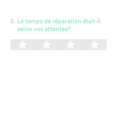
5
.
Le temps de réparation était-il
selon vos attentes?
1 étoile
2 étoiles
3 étoiles
4 ét