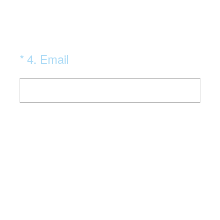
(Obligatoire)
*
4
.
Email