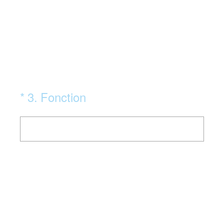
(Obligatoire)
*
3
.
Fonction