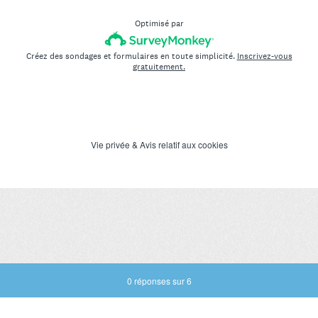
Optimisé par
Créez des sondages et formulaires en toute simplicité.
Inscrivez-vous
gratuitement.
Vie privée
&
Avis relatif aux cookies
Progression actuelle,
0 réponses sur 6