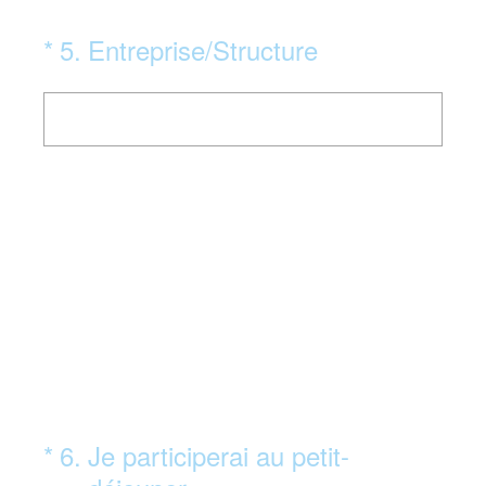
(Obligatoire)
*
5
.
Entreprise/Structure
(Obligatoire)
*
6
.
Je participerai au petit-