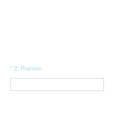
(Obligatoire)
*
2
.
Prénom