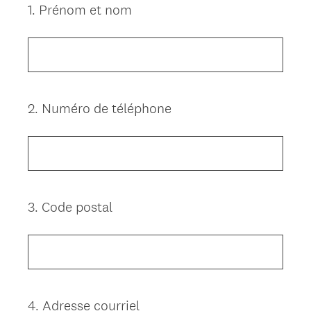
1
.
Prénom et nom
Question
Title
2
.
Numéro de téléphone
Question
Title
3
.
Code postal
Question
Title
4
.
Adresse courriel
Question