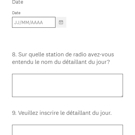
Date
Date
8
.
Sur quelle station de radio avez-vous
Question
entendu le nom du détaillant du jour?
Title
9
.
Veuillez inscrire le détaillant du jour.
Question
Title