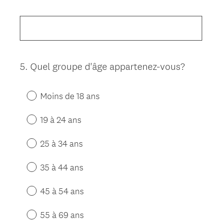
Title
5
.
Quel groupe d'âge appartenez-vous?
Question
Title
Moins de 18 ans
19 à 24 ans
25 à 34 ans
35 à 44 ans
45 à 54 ans
55 à 69 ans