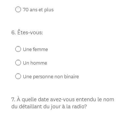
70 ans et plus
6
.
Êtes-vous:
Question
Title
Une femme
Un homme
Une personne non binaire
7
.
À quelle date avez-vous entendu le nom
Question
du détaillant du jour à la radio?
Title