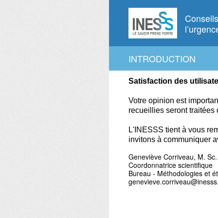
Passer
au
Conseils
contenu
l’urgenc
INTRODUCTION
Satisfaction des utilisat
Votre opinion est importa
recueillies seront traitées
L'INESSS tient à vous rem
invitons à communiquer a
Geneviève Corriveau, M. Sc.
Coordonnatrice scientifique
Bureau - Méthodologies et é
genevieve.corriveau@inesss