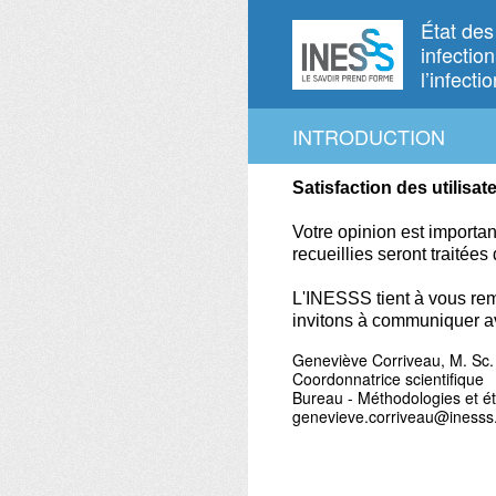
Passer
État des
au
infectio
contenu
l’infect
INTRODUCTION
Satisfaction des utilisat
Votre opinion est importa
recueillies seront traitées
L'INESSS tient à vous rem
invitons à communiquer a
Geneviève Corriveau, M. Sc.
Coordonnatrice scientifique
Bureau - Méthodologies et é
genevieve.corriveau@inesss