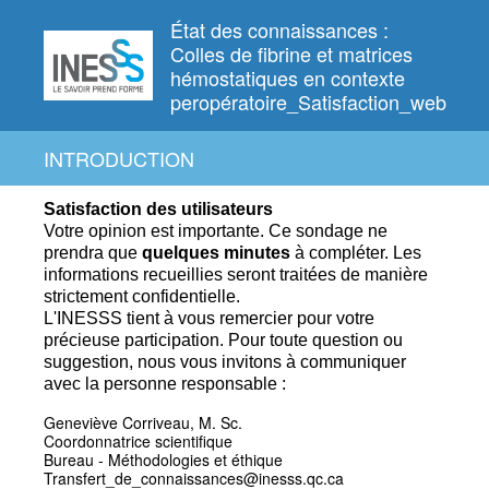
État des connaissances :
Colles de fibrine et matrices
hémostatiques en contexte
peropératoire_Satisfaction_web
INTRODUCTION
Satisfaction des utilisateurs
Votre opinion est importante. Ce
sondage ne
prendra que
quelques
minutes
à compléter.
Les
informations recueillies seront traitées de manière
strictement confidentielle.
L'INESSS tient à vous remercier pour votre
précieuse participation.
Pour toute question ou
suggestion, nous vous invitons à communiquer
avec la personne responsable :
Geneviève Corriveau, M. Sc.
Coordonnatrice scientifique
Bureau - Méthodologies et éthique
Transfert_de_connaissances@inesss.qc.ca