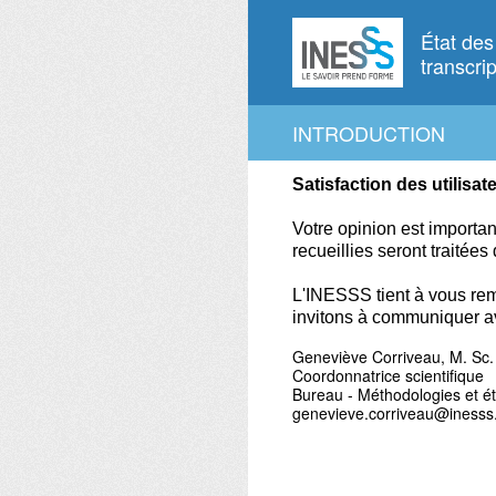
Passer
au
État des
contenu
transcr
INTRODUCTION
Satisfaction des utilisat
Votre opinion est importa
recueillies seront traitées
L'INESSS tient à vous rem
invitons à communiquer a
Geneviève Corriveau, M. Sc.
Coordonnatrice scientifique
Bureau - Méthodologies et é
genevieve.corriveau@inesss