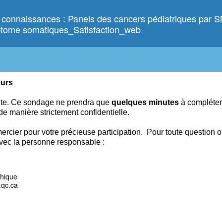
 connaissances : Panels des cancers pédiatriques par 
iptome somatiques_Satisfaction_web
eurs
nte. Ce
sondage ne prendra que
quelques
minutes
à compléter
 de manière strictement confidentielle.
ercier pour votre précieuse participation.
Pour toute question 
vec la personne responsable :
thique
.qc.ca