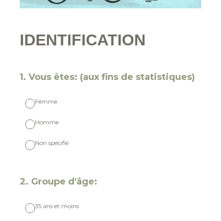
IDENTIFICATION
(Obligatoire)
1
.
Vous êtes: (aux fins de statistiques)
Femme
Homme
Non spécifié
(Obligatoire)
2
.
Groupe d'âge:
35 ans et moins