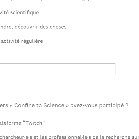
vité scientifique
ndre, découvrir des choses
activité régulière
iers « Confine ta Science » avez-vous participé ?
lateforme “Twitch”
chercheur·e·s et les professionnel·le·s de la recherche s