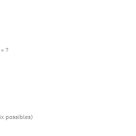
 » ?
ix possibles)