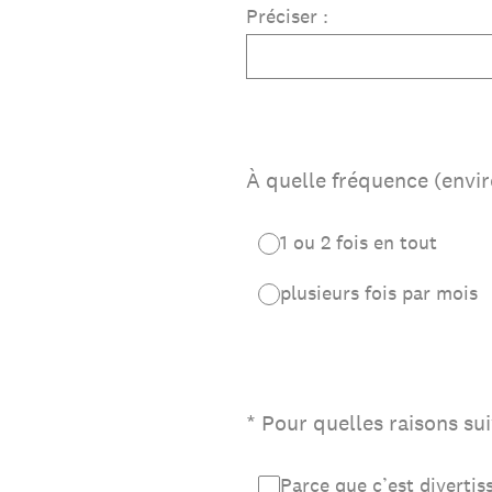
Préciser :
À quelle fréquence (enviro
1 ou 2 fois en tout
plusieurs fois par mois
(Obligatoire)
*
Pour quelles raisons sui
Parce que c’est diverti