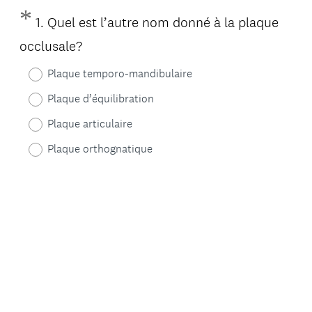
*
Question
1
.
Quel est l’autre nom donné à la plaque
Title
(
occlusale?
O
Plaque temporo-mandibulaire
b
Plaque d’équilibration
l
Plaque articulaire
i
Plaque orthognatique
g
a
t
o
i
r
e