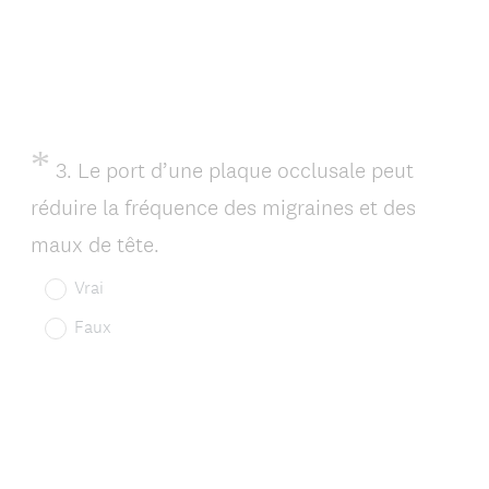
i
r
e
)
*
Question
3
.
Le port d’une plaque occlusale peut
Title
réduire la fréquence des migraines et des
(
maux de tête.
O
Vrai
b
Faux
l
i
g
a