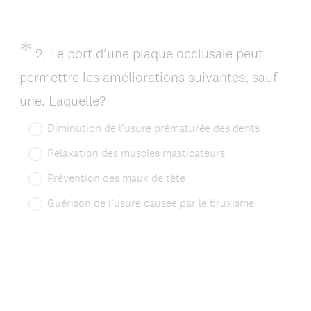
)
*
Question
2
.
Le port d’une plaque occlusale peut
Title
permettre les améliorations suivantes, sauf
(
une. Laquelle?
O
Diminution de l’usure prématurée des dents
b
Relaxation des muscles masticateurs
l
Prévention des maux de tête
i
Guérison de l’usure causée par le bruxisme
g
a
t
o