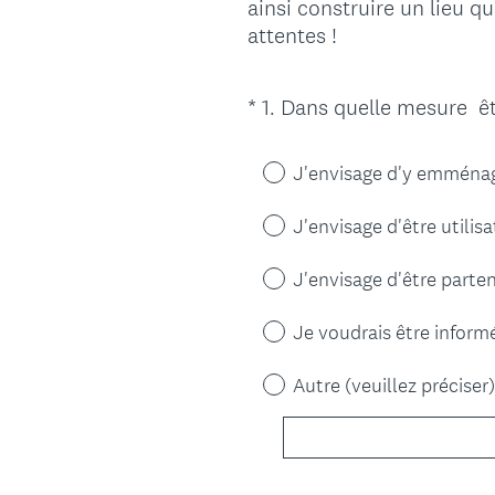
ainsi construire un lieu q
attentes !
*
1
.
Dans quelle mesure êt
Question
Title
J'envisage d'y emména
J'envisage d'être utilisa
J'envisage d'être parten
Je voudrais être inform
Autre (veuillez préciser)