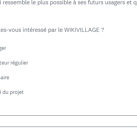
ui ressemble le plus possible à ses futurs usagers et 
(
es-vous intéressé par le WIKIVILLAGE ?
O
b
ger
l
i
teur régulier
g
a
aire
t
o
é du projet
i
r
e
)