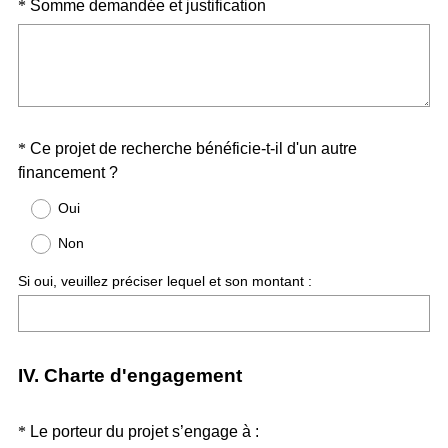
Question
(
*
Somme demandée et justification
a
)
O
t
Title
b
o
l
i
i
r
g
e
Question
*
Ce projet de recherche bénéficie-t-il d'un autre
a
)
(
financement ?
t
Title
O
o
Oui
b
i
Non
l
r
i
e
Si oui, veuillez préciser lequel et son montant :
g
)
a
t
o
IV. Charte d'engagement
i
r
Question
*
Le porteur du projet s’engage à :
e