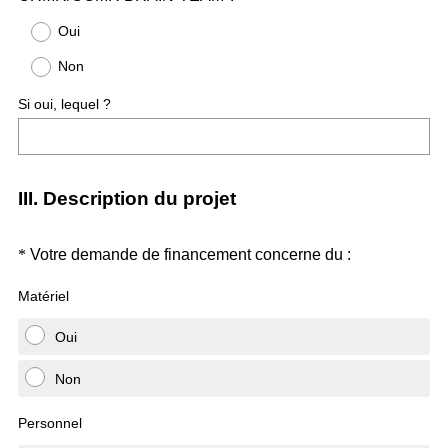
Title
Oui
Non
Si oui, lequel ?
III. Description du projet
Question
(
*
Votre demande de financement concerne du :
O
Title
Matériel
b
l
Oui
i
g
Non
a
t
Personnel
o