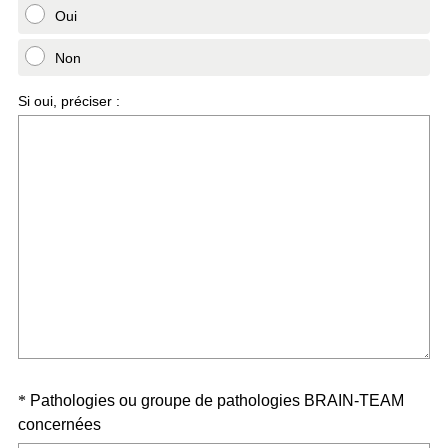
Oui
i
r
Non
e
)
Si oui, préciser :
Question
*
Pathologies ou groupe de pathologies BRAIN-TEAM
(
concernées
Title
O