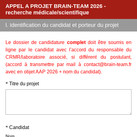
APPEL A PROJET BRAIN-TEAM 2026 -
recherche médicale/scientifique
l. Identification du candidat et porteur du projet
Le dossier de candidature
complet
doit être soumis en
ligne par le candidat avec l'accord du responsable du
CRMR/laboratoire associé, si différent du postulant,
(accord à transmettre par mail à contact@brain-team.fr
avec en objet AAP 2026 + nom du candidat).
Question
(
*
Titre du projet
O
Title
b
l
i
g
Question
(
*
Candidat
a
O
t
Title
Nom