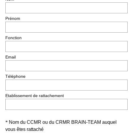
b
o
l
i
Prénom
i
r
g
e
a
)
Fonction
t
o
i
Email
r
e
)
Téléphone
Etablissement de rattachement
Question
*
Nom du CCMR ou du CRMR BRAIN-TEAM auquel
(
vous êtes rattaché
Title