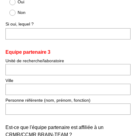
Oui
Non
Si oui, lequel ?
Question
Equipe partenaire 3
Title
Unité de recherche/laboratoire
Ville
Personne référente (nom, prénom, fonction)
Question
Est-ce que l'équipe partenaire est affiliée à un
CRMR/CCMR BRAIN-TEAM ?