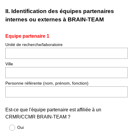
i
r
II. Identification des équipes partenaires
e
internes ou externes à BRAIN-TEAM
)
Question
Equipe partenaire 1
Title
Unité de recherche/laboratoire
Ville
Personne référente (nom, prénom, fonction)
Question
Est-ce que l'équipe partenaire est affiliée à un
CRMR/CCMR BRAIN-TEAM ?
Title
Oui