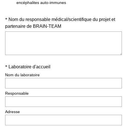
encéphalites auto-immunes
Question
*
Nom du responsable médical/scientifique du projet et
(
partenaire de BRAIN-TEAM
Title
O
b
l
i
g
Question
(
*
Laboratoire d'accueil
a
O
t
Title
Nom du laboratoire
b
o
l
i
Responsable
i
r
g
e
a
)
Adresse
t
o