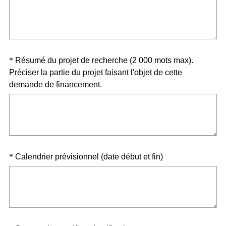
b
l
i
g
Question
*
Résumé du projet de recherche (2 000 mots max).
a
Préciser la partie du projet faisant l'objet de cette
t
Title
(
demande de financement.
o
O
i
b
r
l
e
i
)
g
Question
(
*
Calendrier prévisionnel (date début et fin)
a
O
t
Title
b
o
l
i
i
r
g
e