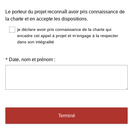
Le porteur du projet reconnaît avoir pris connaissance de
(
la charte et en accepte les dispositions.
O
je déclare avoir pris connaissance de la charte qui
b
encadre cet appel à projet et m’engage à la respecter
l
dans son intégralité
i
g
Question
(
*
Date, nom et prénom :
a
O
Title
t
b
o
l
i
i
r
g
e
a
)
t
Terminé
o
i
r