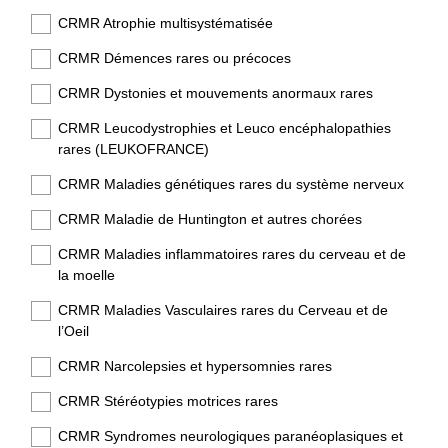
O
CRMR Atrophie multisystématisée
b
CRMR Démences rares ou précoces
l
i
CRMR Dystonies et mouvements anormaux rares
g
CRMR Leucodystrophies et Leuco encéphalopathies
a
rares (LEUKOFRANCE)
t
o
CRMR Maladies génétiques rares du système nerveux
i
CRMR Maladie de Huntington et autres chorées
r
e
CRMR Maladies inflammatoires rares du cerveau et de
)
la moelle
CRMR Maladies Vasculaires rares du Cerveau et de
l’Oeil
CRMR Narcolepsies et hypersomnies rares
CRMR Stéréotypies motrices rares
CRMR Syndromes neurologiques paranéoplasiques et