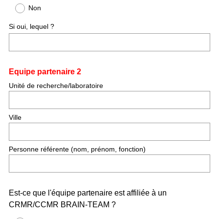
Non
Si oui, lequel ?
Question
Equipe partenaire 2
Title
Unité de recherche/laboratoire
Ville
Personne référente (nom, prénom, fonction)
Question
Est-ce que l'équipe partenaire est affiliée à un
CRMR/CCMR BRAIN-TEAM ?
Title