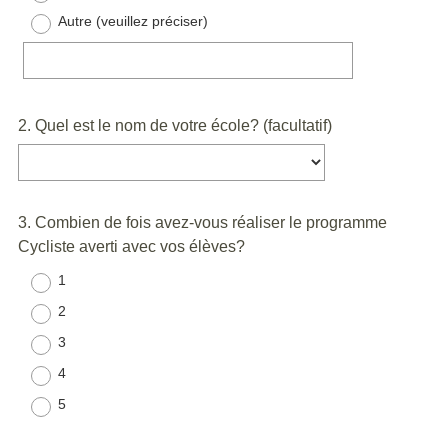
Autre (veuillez préciser)
Question
2
.
Quel est le nom de votre école? (facultatif)
Title
Question
3
.
Combien de fois avez-vous réaliser le programme
Cycliste averti avec vos élèves?
Title
1
2
3
4
5