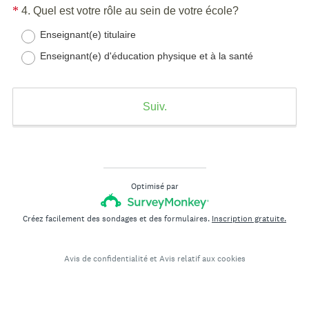
Question
(
*
4
.
Quel est votre rôle au sein de votre école?
O
Title
Enseignant(e) titulaire
b
Enseignant(e) d'éducation physique et à la santé
l
i
g
Suiv.
a
t
o
i
r
Optimisé par
e
)
Créez facilement des sondages et des formulaires.
Inscription gratuite.
Avis de confidentialité
et
Avis relatif aux cookies