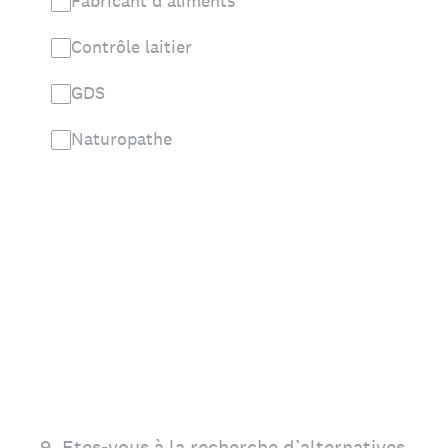
Fabricant d'aliments
Contrôle laitier
GDS
Naturopathe
9
.
Etes-vous à la recherche d’alternatives