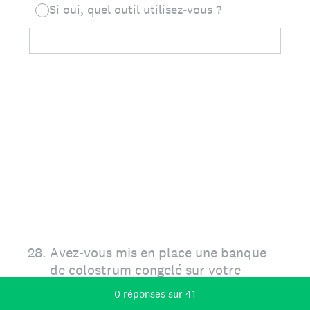
Si oui, quel outil utilisez-vous ?
28
.
Avez-vous mis en place une banque
de colostrum congelé sur votre
élevage ?
Progression actuelle,
0 réponses sur 41