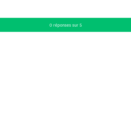
Progression actuelle,
0 réponses sur 5