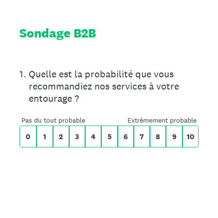
Sondage B2B
Sur une échelle de 0 à 10,
1
.
Quelle est la probabilité que vous
recommandiez nos services à votre
entourage ?
0 pour Pas du tout probable, 10 pour Extr
Pas du tout probable
Extrêmement probable
0
1
2
3
4
5
6
7
8
9
10