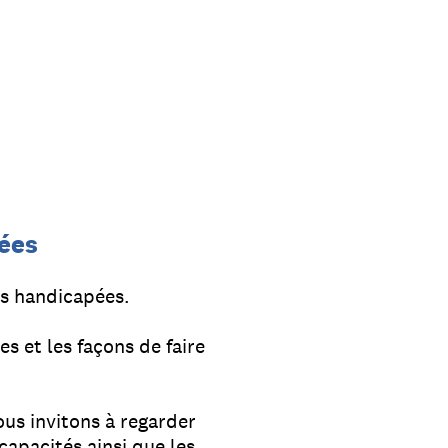
pées
es handicapées.
s et les façons de faire
ous invitons à regarder
apacités ainsi que les