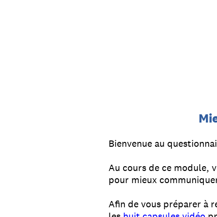
Passer
au
contenu
Mie
Bienvenue au questionnai
Au cours de ce module, vo
pour mieux communiquer e
Afin de vous préparer à r
les
huit capsules vidéo
pr