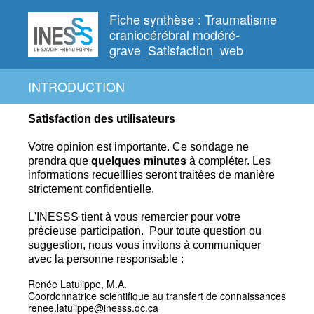
Fiche synthèse : Traumatisme
craniocérébral modéré-
grave_Satisfaction_web
INTRODUCTION
Satisfaction des utilisateurs
Votre opinion est importante. Ce
sondage ne
prendra que
quelques
minutes
à compléter.
Les
informations recueillies seront traitées de manière
strictement confidentielle.
L'INESSS tient à vous remercier pour votre
précieuse participation.
Pour toute question ou
suggestion, nous vous invitons à communiquer
avec la personne responsable :
Renée Latulippe, M.A.
Coordonnatrice scientifique au transfert de connaissances
renee.latulippe@inesss.qc.ca