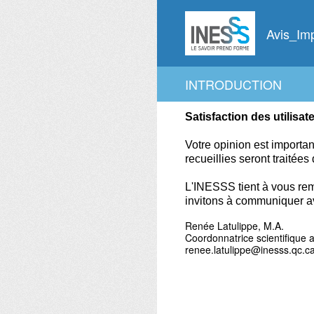
Passer
au
Avis_Imp
contenu
INTRODUCTION
Satisfaction des utilisat
Votre opinion est importa
recueillies seront traitées
L'INESSS tient à vous rem
invitons à communiquer a
Renée Latulippe, M.A.
Coordonnatrice scientifique 
renee.latulippe@inesss.qc.c