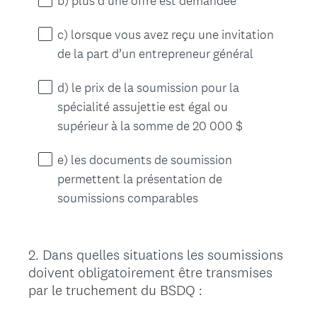
b) plus d'une offre est demandée
c) lorsque vous avez reçu une invitation
de la part d’un entrepreneur général
d) le prix de la soumission pour la
spécialité assujettie est égal ou
supérieur à la somme de 20 000 $
e) les documents de soumission
permettent la présentation de
soumissions comparables
2
.
Dans quelles situations les soumissions
Question
doivent obligatoirement être transmises
Title
par le truchement du BSDQ :