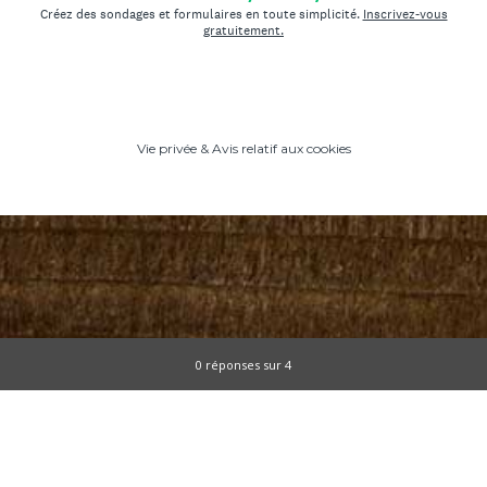
Créez des sondages et formulaires en toute simplicité.
Inscrivez-vous
gratuitement.
Vie privée
&
Avis relatif aux cookies
Progression actuelle,
0 réponses sur 4